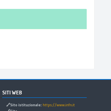
alta SITI WEB
SITI WEB
🔗Sito istituzionale:
https://www.infn.it