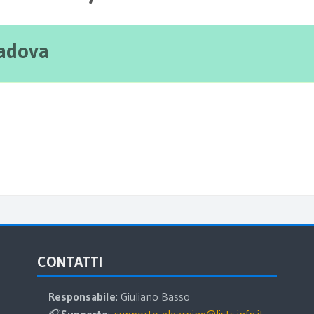
Padova
Salta CONTATTI
S
CONTATTI
Responsabile
: Giuliano Basso