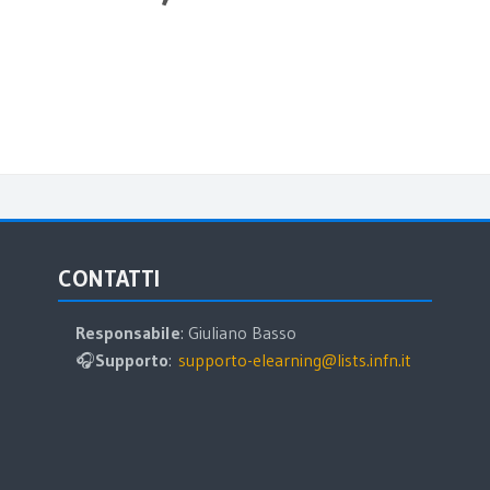
Salta CONTATTI
S
CONTATTI
Responsabile
: Giuliano Basso
🎧
Supporto
:
supporto-elearning@lists.infn.it