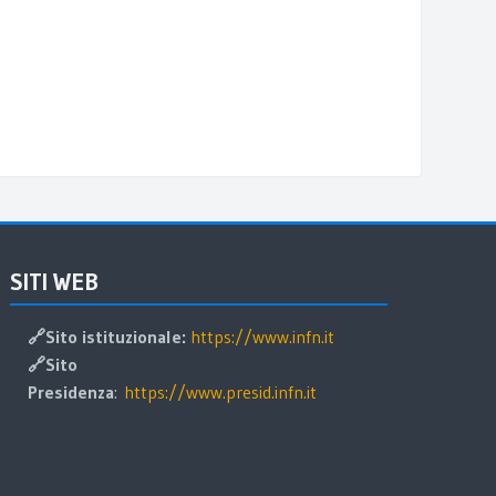
alta SITI WEB
SITI WEB
🔗Sito istituzionale:
https://www.infn.it
🔗
Sito
Presidenza
:
https://www.presid.infn.it